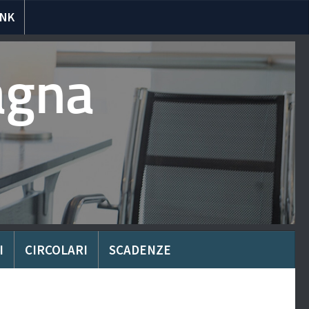
INK
agna
I
CIRCOLARI
SCADENZE