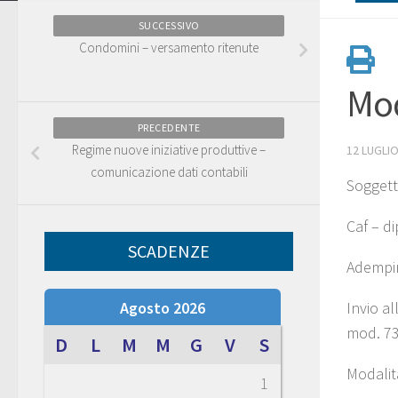
SUCCESSIVO
Condomini – versamento ritenute
Mod
PRECEDENTE
Regime nuove iniziative produttive –
12 LUGLIO
comunicazione dati contabili
Soggetti
Caf – di
SCADENZE
Adempi
Agosto 2026
Invio a
mod. 73
D
L
M
M
G
V
S
Modalit
1