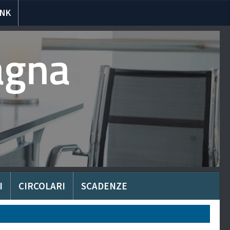
INK
agna
I
CIRCOLARI
SCADENZE