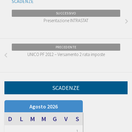
SCADENZE
SUCCESSIVO
Presentazione INTRASTAT
PRECEDENTE
UNICO PF 2012 – Versamento 2 rata imposte
SCADENZE
Agosto 2026
D
L
M
M
G
V
S
1