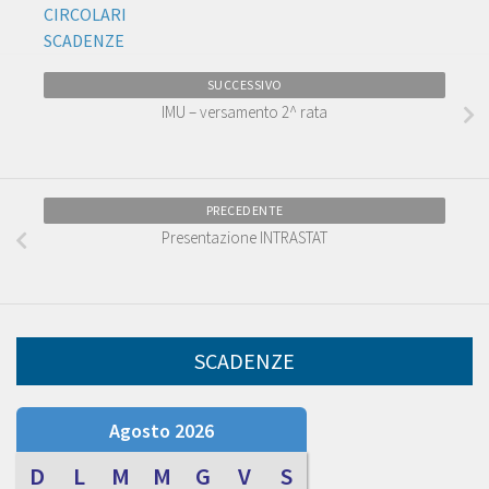
CIRCOLARI
SCADENZE
SUCCESSIVO
IMU – versamento 2^ rata
PRECEDENTE
Presentazione INTRASTAT
SCADENZE
Agosto 2026
D
L
M
M
G
V
S