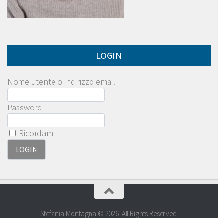
LOGIN
Nome utente o indirizzo email
Password
Ricordami
Stefania Montagna © 2026. All Rights Reserved.