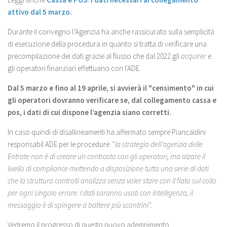
attivo dal 5 marzo
.
Durante il convegno l’Agenzia ha anche rassicurato sulla semplicità
di esecuzione della procedura in quanto si tratta di verificare una
precompilazione dei dati grazie al flusso che dal 2022 gli
acquirer
e
gli operatori finanziari effettuano con l'ADE.
Dal 5 marzo e fino al 19 aprile, si avvierà il "censimento" in cui
gli operatori dovranno verificare se, dal collegamento cassa e
pos, i dati di cui dispone l’agenzia siano corretti.
In caso quindi di disallineamenti ha affermato sempre Piancaldini
responsabil ADE per le procedure: "
la strategia dell’agenzia delle
Entrate non è di creare un contrasto con gli operatori, ma alzare il
livello di compliance mettendo a disposizione tutta una serie di dati
che la struttura controlli analizza senza voler stare con il fiato sul collo
per ogni singolo errore. I dati saranno usati con intelligenza, il
messaggio è di spingere a battere più scontrini".
Vedremo il progresso di questo nuovo adempimento.