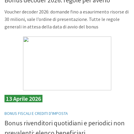
Voucher decoder 2026: domande fino a esaurimento risorse di
30 milioni, vale l’ordine di presentazione. Tutte le regole
generali in attesa della data di avvio del bonus
13 Aprile 2026
BONUS FISCALI E CREDITI D'IMPOSTA
Bonus rivenditori quotidiani e periodici non
prevalenti: elenco beneficiari