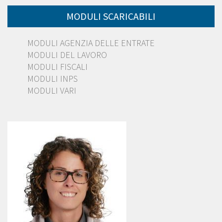
MODULI SCARICABILI
MODULI AGENZIA DELLE ENTRATE
MODULI DEL LAVORO
MODULI FISCALI
MODULI INPS
MODULI VARI