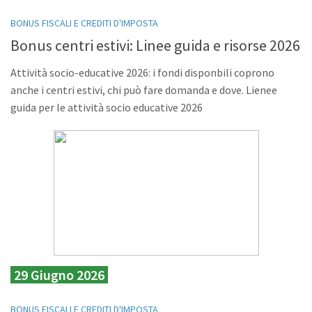
BONUS FISCALI E CREDITI D'IMPOSTA
Bonus centri estivi: Linee guida e risorse 2026
Attività socio-educative 2026: i fondi disponbili coprono
anche i centri estivi, chi può fare domanda e dove. Lienee
guida per le attività socio educative 2026
29 Giugno 2026
BONUS FISCALI E CREDITI D'IMPOSTA