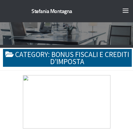
Stefania Montagna
CATEGORY:
BONUS FISCALI E CREDITI
D’IMPOSTA