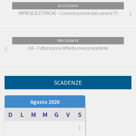
SUCCESSIVO
IMPRESE ELETTRICHE – Comunicazione dati canone TV
PRECEDENTE
IVA – Fatturazione differita mese precedente
SCADENZE
Agosto 2026
D
L
M
M
G
V
S
1