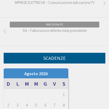
IMPRESE ELETTRICHE – Comunicazione dati canone TV
PRECEDENTE
IVA – Fatturazione differita mese precedente
SCADENZE
Agosto 2026
D
L
M
M
G
V
S
1
2
3
4
5
6
7
8