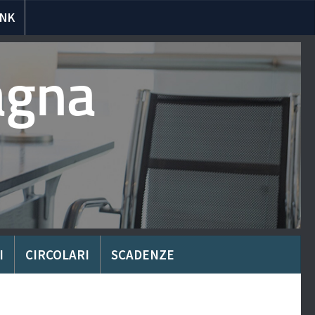
INK
agna
I
CIRCOLARI
SCADENZE