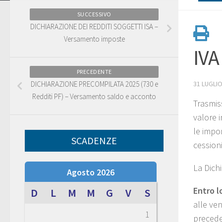
SUCCESSIVO
DICHIARAZIONE DEI REDDITI SOGGETTI ISA –
Versamento imposte
IVA
PRECEDENTE
DICHIARAZIONE PRECOMPILATA 2025 (730 e
31 LUGLIO
Redditi PF) – Versamento saldo e acconto
Trasmis
valore 
le impo
SCADENZE
cessioni
La Dichi
Agosto 2026
Entro l
D
L
M
M
G
V
S
alle ven
1
precede