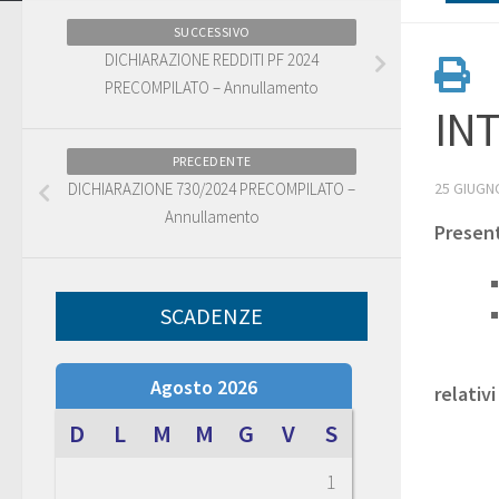
SUCCESSIVO
DICHIARAZIONE REDDITI PF 2024
PRECOMPILATO – Annullamento
INT
PRECEDENTE
DICHIARAZIONE 730/2024 PRECOMPILATO –
25 GIUGN
Annullamento
Present
SCADENZE
Agosto 2026
relativ
D
L
M
M
G
V
S
1