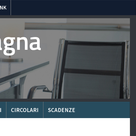
INK
agna
I
CIRCOLARI
SCADENZE