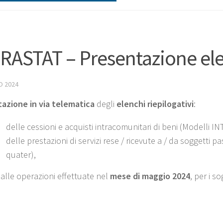
RASTAT – Presentazione ele
O 2024
azione in via telematica
degli
elenchi riepilogativi
:
delle cessioni e acquisti intracomunitari di beni (Modelli IN
delle prestazioni di servizi rese / ricevute a / da soggetti
quater),
i
alle operazioni effettuate nel
mese di maggio
2024
, per i s