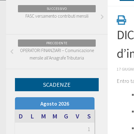
SUCCESSIVO
FASC versamento contributi mensili
DIC
PRECEDENTE
d’i
OPERATORI FINANZIARI – Comunicazione
mensile all’Anagrafe Tributaria
17 GIUGN
Entro t
SCADENZE
Agosto 2026
D
L
M
M
G
V
S
1