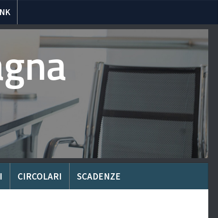
INK
agna
I
CIRCOLARI
SCADENZE