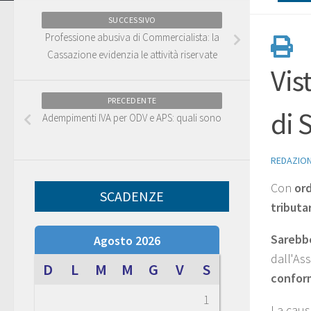
SUCCESSIVO
Professione abusiva di Commercialista: la
Cassazione evidenzia le attività riservate
Vis
PRECEDENTE
di 
Adempimenti IVA per ODV e APS: quali sono
REDAZIO
Con
ord
SCADENZE
tributar
Sarebbe
Agosto 2026
dall'As
D
L
M
M
G
V
S
conform
1
La causa