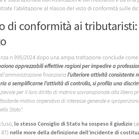
trate l’abilitazione al rilascio del visto di conformità sulle dic
o di conformità ai tributaristi:
to
anza n 995/2024 dopo una ampia trattazione conclude come
iono apprezzabili effettive ragioni per impedire a professionist
all’amministrazione finanziaria
l’ulteriore attività consistente 
ia a semplificarne l’attività di controllo
, si profila una disc
zievole per il loro diritto di matrice sovranazionale alla libera p
ttostante motivo imperativo di interesse generale e sproporzionat
ello Stato".
cluso,
lo stesso Consiglio di Stato ha sospeso il giudizio
(a
. 87)
nelle more della definizione dell’incidente di costitu