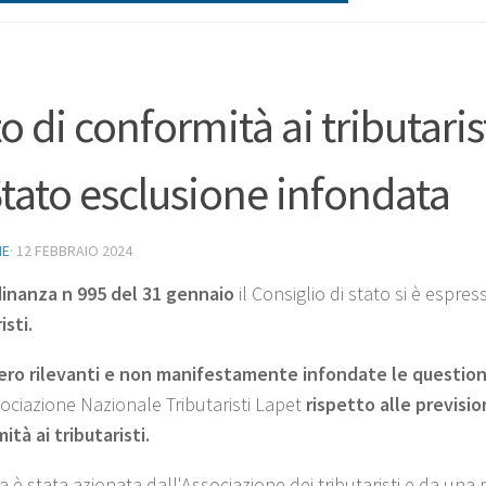
to di conformità ai tributaris
Stato esclusione infondata
NE
·
12 FEBBRAIO 2024
inanza n 995 del 31 gennaio
il Consiglio di stato si è espre
isti.
ro rilevanti e non manifestamente infondate le questioni
sociazione Nazionale Tributaristi Lapet
rispetto alle previsio
ità ai tributaristi.
 è stata azionata dall'Associazione dei tributaristi e da una 