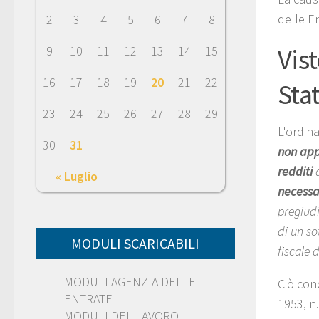
delle En
2
3
4
5
6
7
8
Vist
9
10
11
12
13
14
15
16
17
18
19
20
21
22
Sta
23
24
25
26
27
28
29
L'ordin
30
31
non appa
redditi
« Luglio
necessar
pregiudi
di un so
MODULI SCARICABILI
fiscale d
MODULI AGENZIA DELLE
Ciò con
ENTRATE
1953, n
MODULI DEL LAVORO