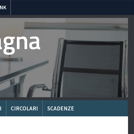
INK
agna
I
CIRCOLARI
SCADENZE