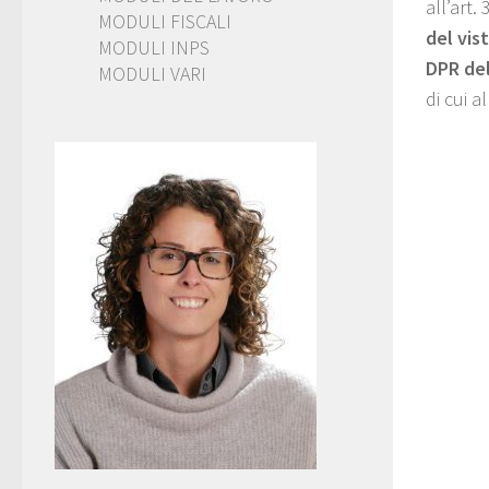
all’art.
MODULI FISCALI
del vis
MODULI INPS
DPR del
MODULI VARI
di cui al