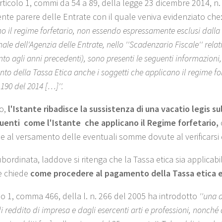
articolo 1, commi da 54 a 89, della legge 23 dicembre 2014, n.
nte parere delle Entrate con il quale veniva evidenziato che
o il regime forfetario, non essendo espressamente esclusi dalla
onale dell'Agenzia delle Entrate, nello ''Scadenzario Fiscale'' rel
nto agli anni precedenti), sono presenti le seguenti informazio
o della Tassa Etica anche i soggetti che applicano il regime forf
 190 del 2014 […]''.
o,
l'Istante ribadisce la sussistenza di una vacatio legis su
uenti ­ come l'Istante ­ che applicano il Regime forfetario,
 e al versamento delle eventuali somme dovute al verificarsi d
ubordinata, laddove si ritenga che la Tassa etica sia applicabil
te chiede
come procedere al pagamento della Tassa etica e q
olo 1, comma 466, della l. n. 266 del 2005 ha introdotto
''una 
 di reddito di impresa e dagli esercenti arti e professioni, nonché 