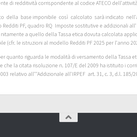
ente di redditività corrispondente al codice ATECO dell'attivi
to della base imponibile così calcolato sarà indicato nell'ap
Redditi PF, quadro RQ ­ Imposte sostitutive e addizionali all'I
nitamente a quello della Tassa etica dovuta calcolata appli
le (cfr. le istruzioni al modello Redditi PF 2025 per l'anno 20
 per quanto riguarda le modalità di versamento della Tassa eti
e che la citata risoluzione n. 107/E del 2009 ha istituito i corr
4003 relativo all'''Addizionale all'IRPEF ­ art. 31, c. 3, d.l. 185