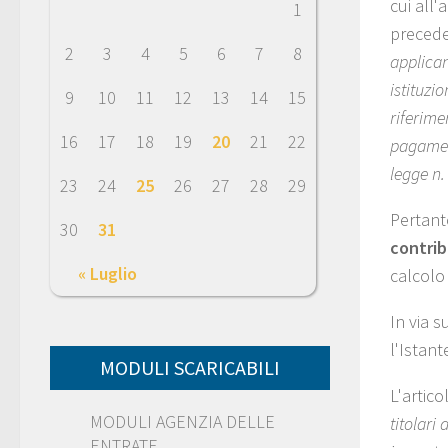
cui all'
1
precede
2
3
4
5
6
7
8
applican
istituzi
9
10
11
12
13
14
15
riferime
16
17
18
19
20
21
22
pagament
legge n.
23
24
25
26
27
28
29
Pertant
30
31
contrib
« Luglio
calcolo
In via s
l'Istan
MODULI SCARICABILI
L'artic
MODULI AGENZIA DELLE
titolari
ENTRATE