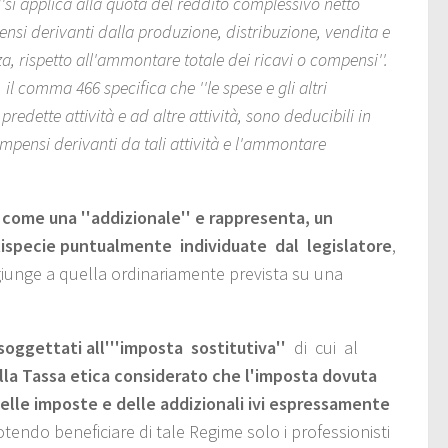
''si applica alla quota del reddito complessivo netto
si derivanti dalla produzione, distribuzione, vendita e
, rispetto all'ammontare totale dei ricavi o compensi''.
il comma 466 specifica che ''le spese e gli altri
redette attività e ad altre attività, sono deducibili in
ompensi derivanti da tali attività e l'ammontare
 come una ''addizionale''
e rappresenta, un
ttispecie puntualmente individuate dal legislatore
,
ggiunge a quella ordinariamente prevista su una
oggettati all'''imposta sostitutiva''
di cui al
lla Tassa etica considerato che l'imposta dovuta
elle imposte e delle addizionali ivi espressamente
potendo beneficiare di tale Regime solo i professionisti