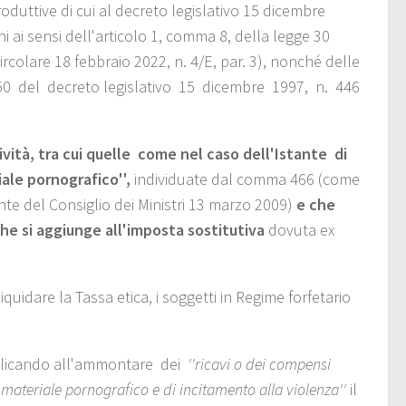
produttive di cui al decreto legislativo 15 dicembre
ni ai sensi dell'articolo 1, comma 8, della legge 30
ircolare 18 febbraio 2022, n. 4/E, par. 3), nonché delle
lo 50 del decreto legislativo 15 dicembre 1997, n. 446
ità, tra cui quelle ­ come nel caso dell'Istante ­ di
iale pornografico'',
individuate dal comma 466 (come
ente del Consiglio dei Ministri 13 marzo 2009)
e che
che si aggiunge all'imposta sostitutiva
dovuta ex
quidare la Tassa etica, i soggetti in Regime forfetario
pplicando all'ammontare dei
''ricavi o dei compensi
 materiale pornografico e di incitamento alla violenza''
il