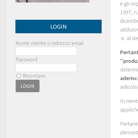
e gli im
1997, n.
dicembre
LOGIN
addizio
e al de
Nome utente o indirizzo email
Pertant
Password
''produ
determin
Ricordami
aderisc
articol
In merit
applich
Pertant
derivant