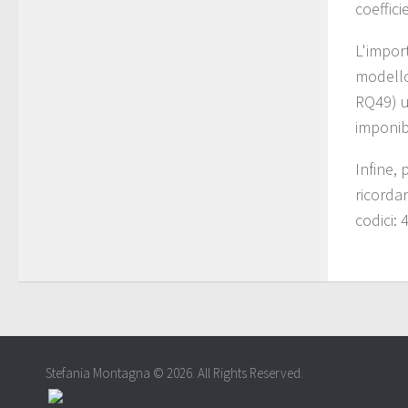
coeffici
L'impor
modello 
RQ49) u
imponibi
Infine,
ricordar
codici: 
Stefania Montagna © 2026. All Rights Reserved.