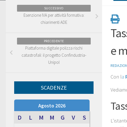
SUCCESSIVO
Esenzione IVA per attività formativa:
chiarimenti ADE
Tas
PRECEDENTE
e m
Piattaforma digitale polizza rischi
catastrofali: il progetto Confindustria-
Unipol
REDAZIO
Con l
a
SCADENZE
Vediamo 
Tas
Agosto 2026
D
L
M
M
G
V
S
L'istant