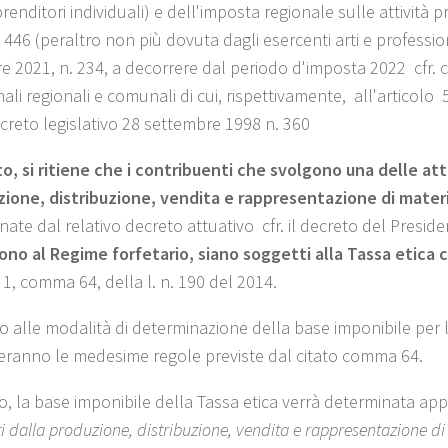
prenditori individuali) e dell'imposta regionale sulle attività 
 446 (peraltro non più dovuta dagli esercenti arti e professio
 2021, n. 234, a decorrere dal periodo d'imposta 2022 ­ cfr. c
nali regionali e comunali di cui, rispettivamente, all'artico
creto legislativo 28 settembre 1998 n. 360
o, si ritiene che i contribuenti che svolgono una delle attiv
zione, distribuzione, vendita e rappresentazione di mater
ate dal relativo decreto attuativo ­ cfr. il decreto del Presid
ono al Regime forfetario, siano soggetti alla Tassa etica 
o 1, comma 64, della l. n. 190 del 2014.
o alle modalità di determinazione della base imponibile per li
eranno le medesime regole previste dal citato comma 64.
o, la base imponibile della Tassa etica verrà determinata a
i dalla produzione, distribuzione, vendita e rappresentazione di