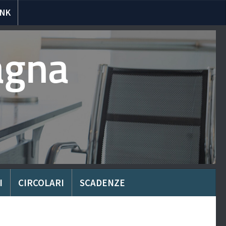
INK
agna
I
CIRCOLARI
SCADENZE