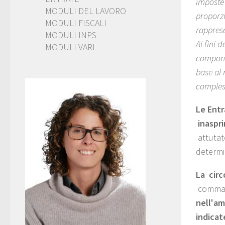
imposte 
MODULI DEL LAVORO
proporzi
MODULI FISCALI
rapprese
MODULI INPS
Ai fini 
MODULI VARI
componen
base al 
compless
Le Entr
inaspri
attutat
determi
La circ
comma
nell'am
indicat