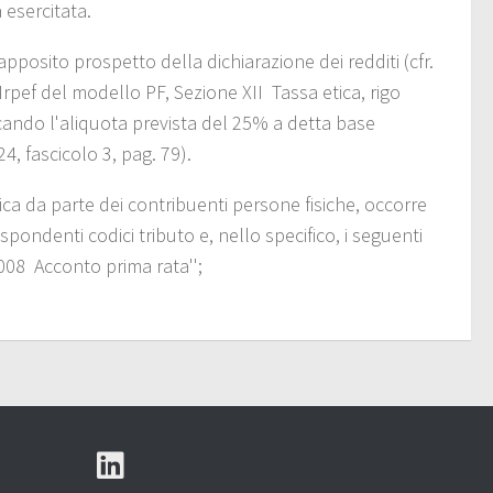
tà esercitata.
posito prospetto della dichiarazione dei redditi (cfr.
rpef del modello PF, Sezione XII ­ Tassa etica, rigo
cando l'aliquota prevista del 25% a detta base
24, fascicolo 3, pag. 79).
ca da parte dei contribuenti persone ­fisiche, occorre
ispondenti codici tributo e, nello specifico, i seguenti
/2008 ­ Acconto prima rata'';