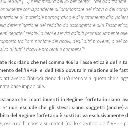
sui redditi […] nella misura del 25 per cento''. Tale addizionale 
onalmente corrispondente all'ammontare dei ricavi o dei compen
ntazione di materiale pornografico e di incitamento alla violenza
della determinazione del reddito da assoggettare alla Tassa etica, 
ti negativi relativi a beni e servizi adibiti promiscuamente alle p
rapporto tra l'ammontare dei ricavi, degli altri proventi, o dei c
ivo di tutti i ricavi e proventi o compensi''
ate ricordano che nel comma 466 la Tassa etica è definita
mento dell'IRPEF e dell'IRES dovuta in relazione alle fa
o attraverso l'introduzione di un'ulteriore aliquota che si a
nata base imponibile.
ostanza che i contribuenti in Regime forfetario siano ass
 64
non esclude che gli stessi siano soggetti (anche) a
bito del Regime forfetario è sostitutiva esclusivamente d
e
, ossia dell'imposta sui redditi (nello specifico, dell'IRPEF, 