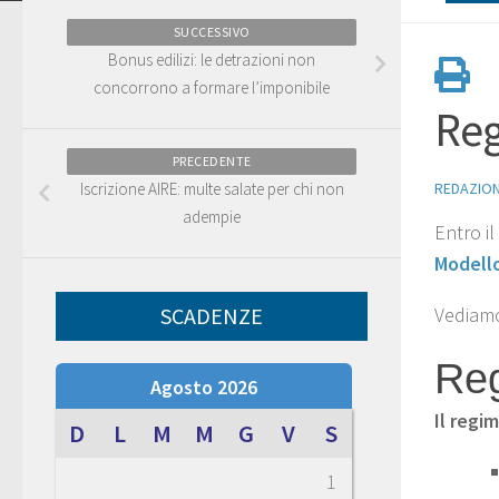
SUCCESSIVO
Bonus edilizi: le detrazioni non
concorrono a formare l’imponibile
Reg
PRECEDENTE
Iscrizione AIRE: multe salate per chi non
REDAZIO
adempie
Entro i
Modell
SCADENZE
Vediamo
Reg
Agosto 2026
Il regi
D
L
M
M
G
V
S
1