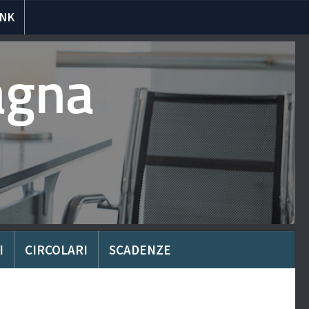
INK
agna
I
CIRCOLARI
SCADENZE