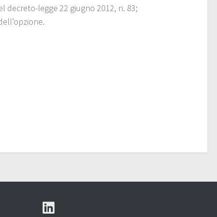
 del decreto-legge 22 giugno 2012, n. 83;
dell’opzione.