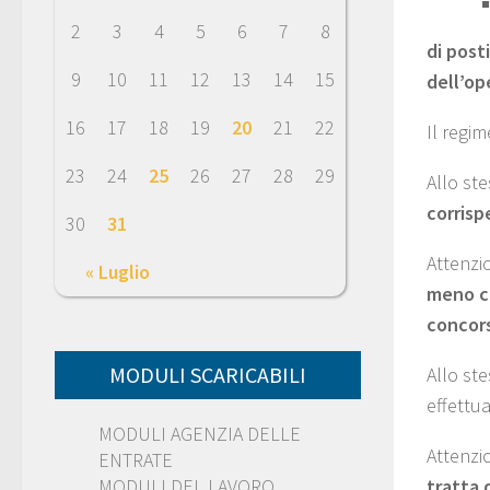
2
3
4
5
6
7
8
di post
9
10
11
12
13
14
15
dell’op
16
17
18
19
20
21
22
Il regi
23
24
25
26
27
28
29
Allo st
corrispe
30
31
Attenzi
« Luglio
meno c
concors
MODULI SCARICABILI
Allo st
effettua
MODULI AGENZIA DELLE
Attenzi
ENTRATE
MODULI DEL LAVORO
tratta 