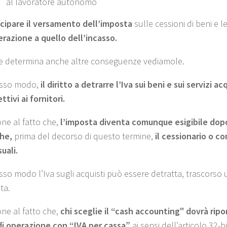
al lavoratore autonomo
icipare il versamento dell’imposta
sulle cessioni di beni e le
erazione a quello dell’incasso.
me determina anche altre conseguenze vediamole.
esso modo,
il diritto a detrarre l’Iva sui beni e sui serviz
ttivi ai fornitori.
one al fatto che,
l’imposta diventa comunque esigibile dopo
he,
prima del decorso di questo termine,
il cessionario o c
uali.
esso modo l’Iva sugli acquisti può essere detratta, trascorso
ta.
one al fatto che,
chi sceglie il “cash accounting" dovrà
ripo
di operazione con “IVA per cassa”
ai sensi dell’articolo 32-