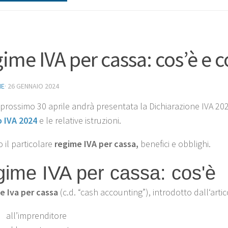
ime IVA per cassa: cos’è e c
NE
·
26 GENNAIO 2024
l prossimo 30 aprile andrà presentata la Dichiarazione IVA 20
o IVA 2024
e le relative istruzioni.
 il particolare
regime IVA per cassa,
benefici e obblighi.
ime IVA per cassa: cos'è
me Iva per cassa
(c.d. “cash accounting”), introdotto dall‘arti
all’imprenditore