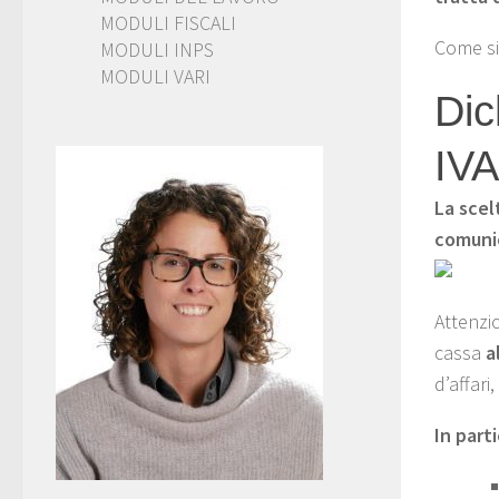
MODULI FISCALI
Come si
MODULI INPS
MODULI VARI
Dic
IVA
La scel
comuni
Attenzio
cassa
al
d’affar
In part