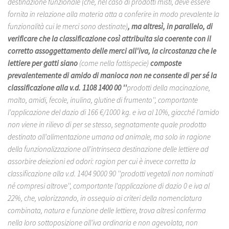
destinazione funzionale (che, nel caso di prodotti misti, deve essere
fornita in relazione alla materia atta a conferire in modo prevalente la
funzionalità cui le merci sono destinate)
, ma altresì, in parallelo, di
verificare che la classificazione così attribuita sia coerente con il
corretto assoggettamento delle merci all'iva, la circostanza che le
lettiere per gatti siano
(come nella fattispecie)
composte
prevalentemente di amido di manioca non ne consente di per sé la
classificazione alla v.d. 1108 1400 00 ''
prodotti della macinazione,
malto, amidi, fecole, inulina, glutine di frumento'', comportante
l'applicazione del dazio di 166 €/1000 kg. e iva al 10%, giacché l'amido
non viene in rilievo di per se stesso, segnatamente quale prodotto
destinato all'alimentazione umana od animale, ma solo in ragione
della funzionalizzazione all'intrinseca destinazione delle lettiere ad
assorbire deiezioni ed odori: ragion per cui è invece corretta la
classificazione alla v.d. 1404 9000 90 ''prodotti vegetali non nominati
né compresi altrove'', comportante l'applicazione di dazio 0 e iva al
22%, che, valorizzando, in ossequio ai criteri della nomenclatura
combinata, natura e funzione delle lettiere, trova altresì conferma
nella loro sottoposizione all'iva ordinaria e non agevolata, non