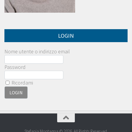
LOGIN
Nome utente o indirizzo email
Password
Ricordami
Stefania Montagna © 2026. All Rights Reserved.