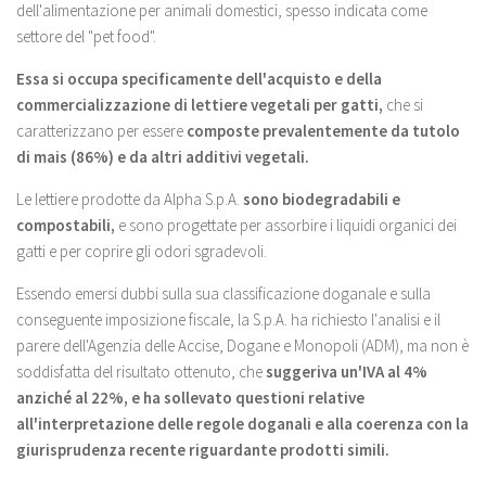
dell'alimentazione per animali domestici, spesso indicata come
settore del "pet food".
Essa si occupa specificamente dell'acquisto e della
commercializzazione di lettiere vegetali per gatti,
che si
caratterizzano per essere
composte prevalentemente da tutolo
di mais (86%) e da altri additivi vegetali.
Le lettiere prodotte da Alpha S.p.A.
sono biodegradabili e
compostabili,
e sono progettate per assorbire i liquidi organici dei
gatti e per coprire gli odori sgradevoli.
Essendo emersi dubbi sulla sua classificazione doganale e sulla
conseguente imposizione fiscale, la S.p.A. ha richiesto l'analisi e il
parere dell'Agenzia delle Accise, Dogane e Monopoli (ADM), ma non è
soddisfatta del risultato ottenuto, che
suggeriva un'IVA al 4%
anziché al 22%,
e ha sollevato questioni relative
all'interpretazione delle regole doganali e alla coerenza con la
giurisprudenza recente riguardante prodotti simili.