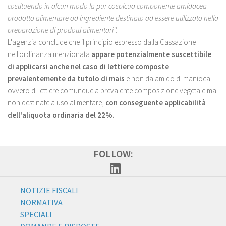
costituendo in alcun modo la pur cospicua componente amidacea
prodotto alimentare od ingrediente destinato ad essere utilizzato nella
preparazione di prodotti alimentari''.
L'agenzia conclude che il principio espresso dalla Cassazione
nell'ordinanza menzionata
appare potenzialmente suscettibile
di applicarsi anche nel caso di lettiere composte
prevalentemente da tutolo di mais
e non da amido di manioca
ovvero di lettiere comunque a prevalente composizione vegetale ma
non destinate a uso alimentare,
con conseguente applicabilità
dell'aliquota ordinaria del 22%.
FOLLOW:
NOTIZIE FISCALI
NORMATIVA
SPECIALI