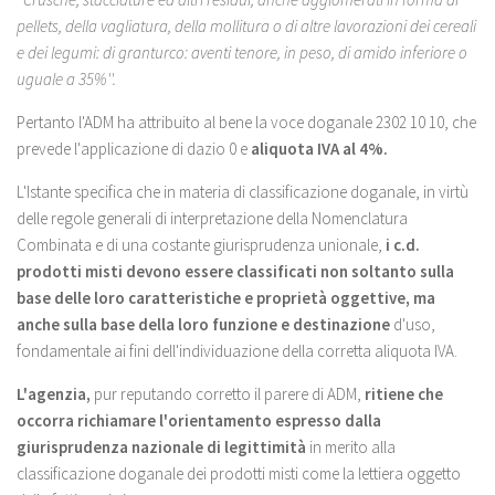
pellets, della vagliatura, della mollitura o di altre lavorazioni dei cereali
e dei legumi: di granturco: aventi tenore, in peso, di amido inferiore o
uguale a 35%''.
Pertanto l'ADM ha attribuito al bene la voce doganale 2302 10 10, che
prevede l'applicazione di dazio 0 e
aliquota IVA al 4%.
L'Istante specifica che in materia di classificazione doganale, in virtù
delle regole generali di interpretazione della Nomenclatura
Combinata e di una costante giurisprudenza unionale,
i c.d.
prodotti misti devono essere classificati non soltanto sulla
base delle loro caratteristiche e proprietà oggettive, ma
anche sulla base della loro funzione e destinazione
d'uso,
fondamentale ai fini dell'individuazione della corretta aliquota IVA.
L'agenzia,
pur reputando corretto il parere di ADM,
ritiene che
occorra richiamare l'orientamento espresso dalla
giurisprudenza nazionale di legittimità
in merito alla
classificazione doganale dei prodotti misti come la lettiera oggetto