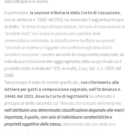
della fattispecie in esame.
In particolare,
la sezione tributaria della Corte di Cassazione,
con la sentenza n. 29181 del 2019, ha enunciato il seguente principio
di diritto:
''In tema di dazi all'importazione, nel caso di importazione di
''prodotti misti'' non inclusi in alcuna voce specifica della
nomenclatura combinata, la classificazione tariffaria va operata
''secondo la materia o l'oggetto che conferisce agli stessi il loro
carattere essenziale'',
ovvero secondo la componente essenziale, da
individuarsi in funzione del raggiungimento dello scopo finale cui il
prodotto misto è destinato'' (Cfr, ex multis, Cass, Sez. V, n. 29537 del
2018).
Tale principio è stato di recente specificato,
con riferimento alle
lettiere per gatti a composizione vegetale, nell'Ordinanza n.
24441 del 2023, dove la Corte di legittimità
ha affermato il
principio di diritto secondo cui '
'Rilevato che compito dell'interprete,
nell'attribuire una determinata classificazione doganale alle merci
importate, è quello, non solo di individuare caratteristiche e
proprietà oggettive delle stesse,
determinate alla luce della loro