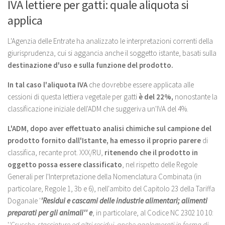
IVA lettiere per gatti: quale aliquota si
applica
L'Agenzia delle Entrate ha analizzato le interpretazioni correnti della
giurisprudenza, cui si aggancia anche il soggetto istante, basati sulla
destinazione d'uso e sulla funzione del prodotto.
In tal caso
l'aliquota IVA
che dovrebbe essere applicata alle
cessioni di questa lettiera vegetale per gatti
è del 22%
,
nonostante la
classificazione iniziale dell'ADM che suggeriva un'IVA del 4%.
L'ADM,
dopo aver effettuato analisi chimiche sul campione del
prodotto fornito dall'Istante,
ha emesso il proprio parere
di
classifica, recante prot. XXX/RU,
ritenendo che il prodotto in
oggetto possa essere classificato
, nel rispetto delle Regole
Generali per l'Interpretazione della Nomenclatura Combinata (in
particolare, Regole 1, 3b e 6), nell'ambito del Capitolo 23 della Tariffa
Doganale '
'Residui e cascami delle industrie alimentari; alimenti
preparati per gli animali'' e
, in particolare, al Codice NC 2302 10 10:
'
'Crusche, stacciature ed altri residui, anche agglomerati in forma di