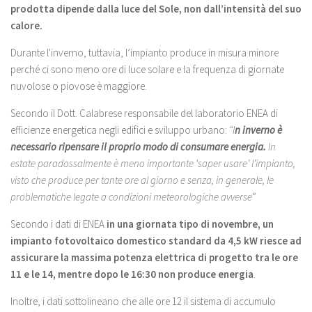
prodotta dipende dalla luce del Sole, non dall’intensità del suo
calore.
Durante l'inverno, tuttavia, l’impianto produce in misura minore
perché ci sono meno ore di luce solare e la frequenza di giornate
nuvolose o piovose è maggiore.
Secondo il Dott. Calabrese responsabile del laboratorio ENEA di
efficienze energetica negli edifici e sviluppo urbano:
“I
n inverno è
necessario ripensare il proprio modo di consumare energia.
In
estate paradossalmente è meno importante ‘saper usare’ l’impianto,
visto che produce per tante ore al giorno e senza, in generale, le
problematiche legate a condizioni meteorologiche avverse
”
Secondo i dati di ENEA
in una giornata tipo di novembre, un
impianto fotovoltaico domestico standard da 4,5 kW riesce ad
assicurare la massima potenza elettrica di progetto tra le ore
11 e le 14, mentre dopo le 16:30 non produce energia
.
Inoltre, i dati sottolineano che alle ore 12 il sistema di accumulo