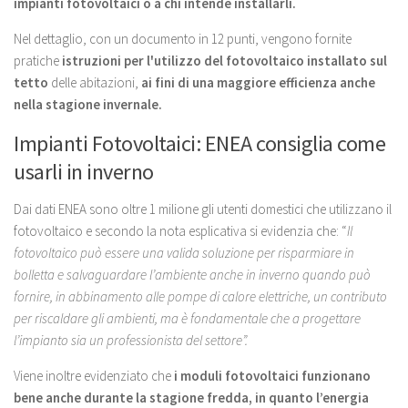
impianti fotovoltaici o a chi intende installarli.
Nel dettaglio, con un documento in 12 punti, vengono fornite
pratiche
istruzioni per l'utilizzo del fotovoltaico installato sul
tetto
delle abitazioni,
ai fini di una maggiore efficienza anche
nella stagione invernale.
Impianti Fotovoltaici: ENEA consiglia come
usarli in inverno
Dai dati ENEA sono oltre 1 milione gli utenti domestici che utilizzano il
fotovoltaico e secondo la nota esplicativa si evidenzia che: “
Il
fotovoltaico può essere una valida soluzione per risparmiare in
bolletta e salvaguardare l’ambiente anche in inverno quando può
fornire, in abbinamento alle pompe di calore elettriche, un contributo
per riscaldare gli ambienti, ma è fondamentale che a progettare
l’impianto sia un professionista del settore”.
Viene inoltre evidenziato che
i moduli fotovoltaici funzionano
bene anche durante la stagione fredda, in quanto l’energia