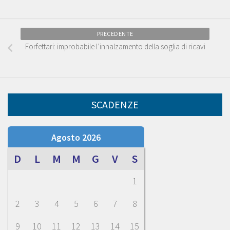
PRECEDENTE
Forfettari: improbabile l’innalzamento della soglia di ricavi
SCADENZE
Agosto 2026
D
L
M
M
G
V
S
1
2
3
4
5
6
7
8
9
10
11
12
13
14
15