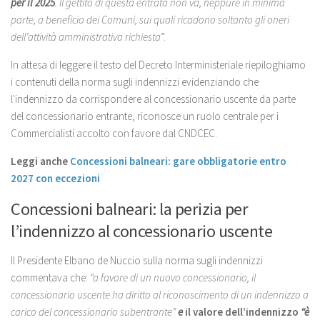
per il 2025
. Il gettito di questa entrata non va, neppure in minima
parte, a beneficio dei Comuni, sui quali ricadono soltanto gli oneri
dell’attività amministrativa richiesta
”.
In attesa di leggere il testo del Decreto Interministeriale riepiloghiamo
i contenuti della norma sugli indennizzi evidenziando che
l'indennizzo da corrispondere al concessionario uscente da parte
del concessionario entrante, riconosce un ruolo centrale per i
Commercialisti accolto con favore dal CNDCEC.
Leggi anche
Concessioni balneari: gare obbligatorie entro
2027 con eccezioni
Concessioni balneari: la perizia per
l’indennizzo al concessionario uscente
Il Presidente Elbano de Nuccio sulla norma sugli indennizzi
commentava che:
“a favore di un nuovo concessionario, il
concessionario uscente ha diritto al riconoscimento di un indennizzo a
carico del concessionario subentrante”
e
il valore dell’indennizzo
“è