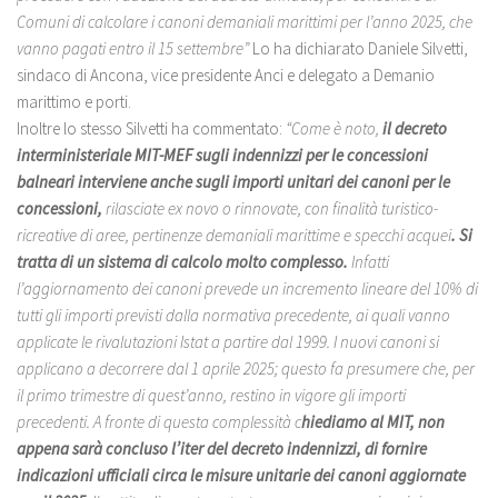
Comuni di calcolare i canoni demaniali marittimi per l’anno 2025, che
vanno pagati entro il 15 settembre”
Lo ha dichiarato Daniele Silvetti,
sindaco di Ancona, vice presidente Anci e delegato a Demanio
marittimo e porti.
Inoltre lo stesso Silvetti ha commentato:
“Come è noto,
il decreto
interministeriale MIT-MEF sugli indennizzi per le concessioni
balneari interviene anche sugli importi unitari dei canoni per le
concessioni,
rilasciate ex novo o rinnovate, con finalità turistico-
ricreative di aree, pertinenze demaniali marittime e specchi acquei
. Si
tratta di un sistema di calcolo molto complesso.
Infatti
l’aggiornamento dei canoni prevede un incremento lineare del 10% di
tutti gli importi previsti dalla normativa precedente, ai quali vanno
applicate le rivalutazioni Istat a partire dal 1999. I nuovi canoni si
applicano a decorrere dal 1 aprile 2025; questo fa presumere che, per
il primo trimestre di quest’anno, restino in vigore gli importi
precedenti. A fronte di questa complessità c
hiediamo al MIT, non
appena sarà concluso l’iter del decreto indennizzi, di fornire
indicazioni ufficiali circa le misure unitarie dei canoni aggiornate