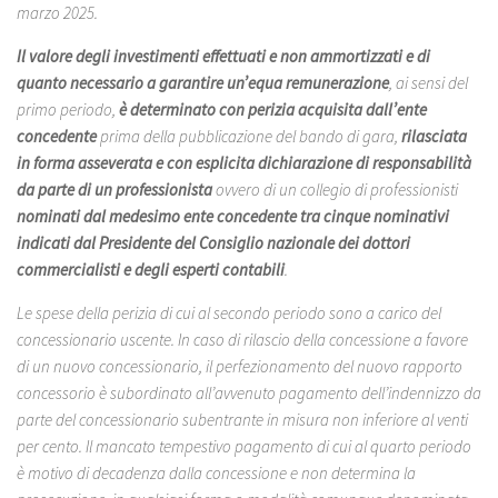
marzo 2025.
Il valore degli investimenti effettuati e non ammortizzati e di
quanto necessario a garantire un’equa remunerazione
, ai sensi del
primo periodo,
è determinato con perizia acquisita dall’ente
concedente
prima della pubblicazione del bando di gara,
rilasciata
in forma asseverata e con esplicita dichiarazione di responsabilità
da parte di un professionista
ovvero di un collegio di professionisti
nominati dal medesimo ente concedente tra cinque nominativi
indicati dal Presidente del Consiglio nazionale dei dottori
commercialisti e degli esperti contabili
.
Le spese della perizia di cui al secondo periodo sono a carico del
concessionario uscente. In caso di rilascio della concessione a favore
di un nuovo concessionario, il perfezionamento del nuovo rapporto
concessorio è subordinato all’avvenuto pagamento dell’indennizzo da
parte del concessionario subentrante in misura non inferiore al venti
per cento. Il mancato tempestivo pagamento di cui al quarto periodo
è motivo di decadenza dalla concessione e non determina la