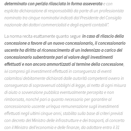
determinato con perizia rilasciata in forma asseverata
e con
esplicita dichiarazione di responsabilità da parte di un professionista
nominato tra cinque nominativi indicati dal Presidente del Consiglio
nazionale dei dottori commercialisti e degli esperti contabili”.
La norma recita esattamente quanto segue:
in caso di rilascio della
concessione a favore di un nuovo concessionario, il concessionario
uscente ha diritto al riconoscimento di un indennizzo a carico del
concessionario subentrante pari al valore degli investimenti
effettuati e non ancora ammortizzati al termine della concessione
,
ivi compresi gli investimenti effettuati in conseguenza di eventi
calamitosi debitamente dichiarati dalle autorità competenti ovvero in
conseguenza di sopravvenuti obblighi di legge, al netto di ogni misura
di aiuto o sovvenzione pubblica eventualmente percepita e non
rimborsata, nonché pari a quanto necessario per garantire al
concessionario uscente un’equa remunerazione sugli investimenti
effettuati negli ultimi cinque anni, stabilita sulla base di criteri previsti
con decreto del Ministro delle infrastrutture e dei trasporti, di concerto
con il Ministro dell’economia e delle finanze, da adottare entro il 31