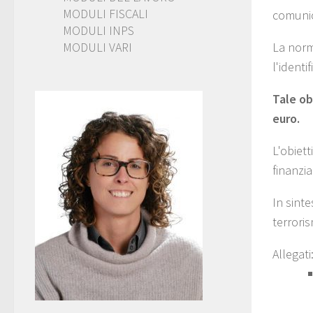
MODULI FISCALI
comunic
MODULI INPS
MODULI VARI
La norma
l'identi
Tale ob
euro.
L'obiett
finanzi
In sinte
terrori
Allegati