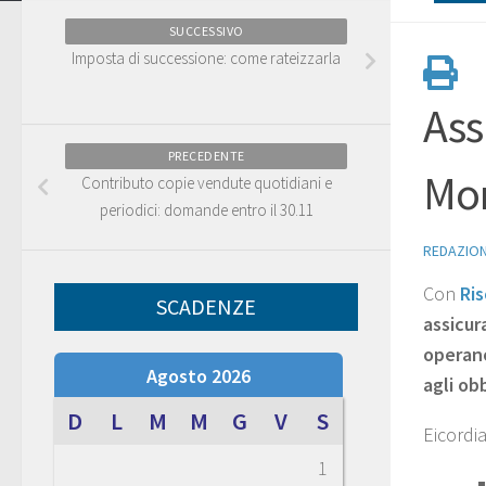
SUCCESSIVO
Imposta di successione: come rateizzarla
Ass
PRECEDENTE
Mon
Contributo copie vendute quotidiani e
periodici: domande entro il 30.11
REDAZIO
Con
Ris
SCADENZE
assicur
operano
Agosto 2026
agli ob
D
L
M
M
G
V
S
Eicordia
1