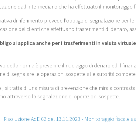
azione dall'intermediario che ha effettuato il monitoraggio fi
tiva di riferimento prevede l'obbligo di segnalazione per le is
ficazione dei clienti che effettuano trasferimenti di denaro, ass
bligo si applica anche per i trasferimenti in valuta virtuale
ivo della norma è prevenire il riciclaggio di denaro ed il fina
arie di segnalare le operazioni sospette alle autorità compete
si, si tratta di una misura di prevenzione che mira a contrastar
smo attraverso la segnalazione di operazioni sospette.
:
Risoluzione AdE 62 del 13.11.2023 - Monitoraggio fiscale as