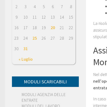
2
3
4
5
6
7
8
9
10
11
12
13
14
15
La riso
16
17
18
19
20
21
22
assicura
stipulat
23
24
25
26
27
28
29
Ass
30
31
Mon
« Luglio
Nel dett
nell'op
MODULI SCARICABILI
entrata
MODULI AGENZIA DELLE
In caso 
ENTRATE
interme
MODULI DEL LAVORO