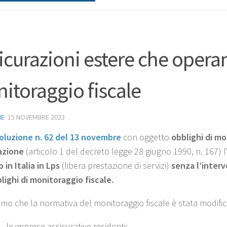
icurazioni estere che operan
itoraggio fiscale
NE
·
15 NOVEMBRE 2023
oluzione n. 62 del 13 novembre
con oggetto
obblighi di mo
azione
(articolo 1 del decreto legge 28 giugno 1990, n. 167) l
 in Italia in Lps
(libera prestazione di servizi)
senza l’inter
blighi di monitoraggio fiscale.
mo che la normativa del monitoraggio fiscale è stata modificat
le imprese assicurative residenti;