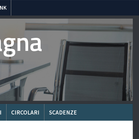
INK
agna
I
CIRCOLARI
SCADENZE