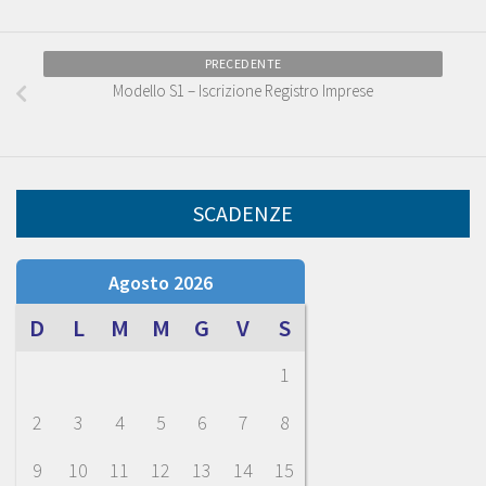
PRECEDENTE
Modello S1 – Iscrizione Registro Imprese
SCADENZE
Agosto 2026
D
L
M
M
G
V
S
1
2
3
4
5
6
7
8
9
10
11
12
13
14
15