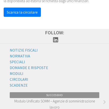
la disponibilità ad esibirla se richiesta dagli uffici finanziari.
Scarica la circolare
FOLLOW:
NOTIZIE FISCALI
NORMATIVA
SPECIALI
DOMANDE E RISPOSTE
MODULI
CIRCOLARI
SCADENZE
SUCCESSIVO
Modulo Unificato SOMM – Agenzie di somministrazione
lavoro