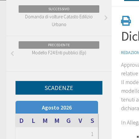
SUCCESSIVO
Domanda di volture Catasto Edilizio
Urbano
Dic
PRECEDENTE
Modello F24 Enti pubblici (Ep)
REDAZIO
Approva
relative
Il mode
SCADENZE
modello
tenuti 
Agosto 2026
dichiar
D
L
M
M
G
V
S
In Alleg
1