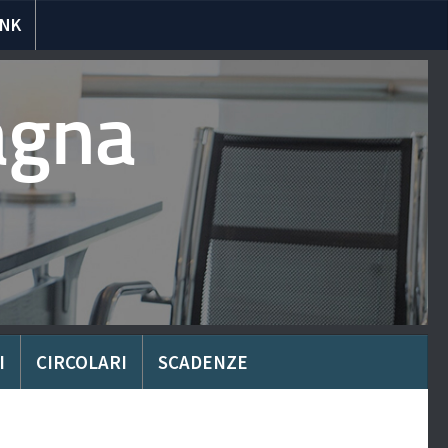
INK
agna
I
CIRCOLARI
SCADENZE