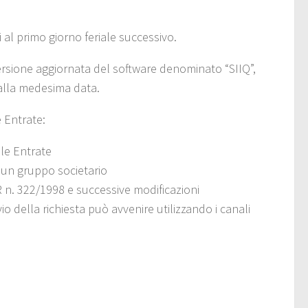
 al primo giorno feriale successivo.
ersione aggiornata del software denominato “SIIQ”,
dalla medesima data.
e Entrate:
lle Entrate
i un gruppo societario
PR n. 322/1998 e successive modificazioni
nvio della richiesta può avvenire utilizzando i canali