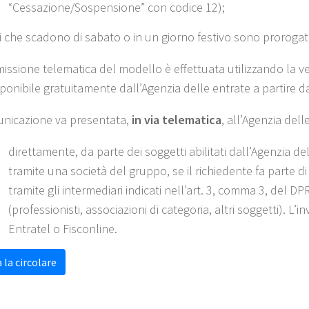
“Cessazione/Sospensione” con codice 12);
ni che scadono di sabato o in un giorno festivo sono prorogati
missione telematica del modello è effettuata utilizzando la v
sponibile gratuitamente dall’Agenzia delle entrate a partire 
nicazione va presentata,
in via telematica
, all’Agenzia dell
direttamente, da parte dei soggetti abilitati dall’Agenzia de
tramite una società del gruppo, se il richiedente fa parte d
tramite gli intermediari indicati nell’art. 3, comma 3, del D
(professionisti, associazioni di categoria, altri soggetti). L’i
Entratel o Fisconline.
 la circolare