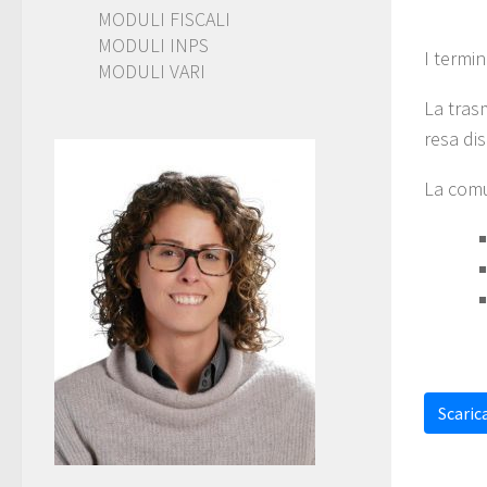
MODULI FISCALI
MODULI INPS
I termi
MODULI VARI
La tras
resa di
La comu
Scarica