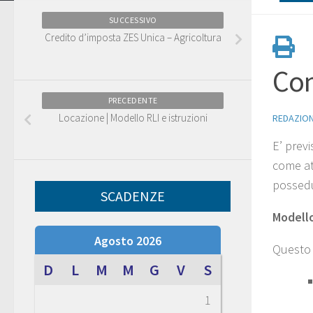
SUCCESSIVO
Credito d’imposta ZES Unica – Agricoltura
Com
PRECEDENTE
Locazione | Modello RLI e istruzioni
REDAZIO
E’ previ
come at
possedu
SCADENZE
Modello
Agosto 2026
Questo 
D
L
M
M
G
V
S
1