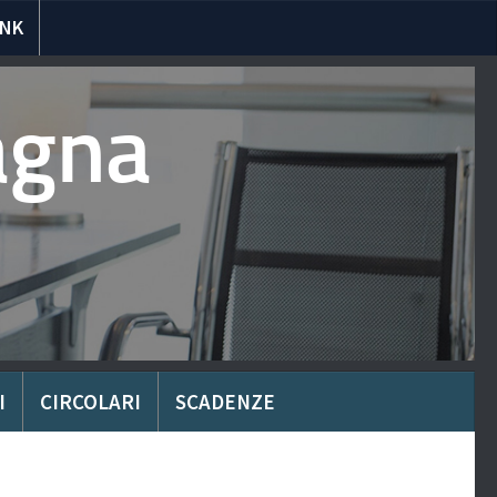
INK
agna
I
CIRCOLARI
SCADENZE