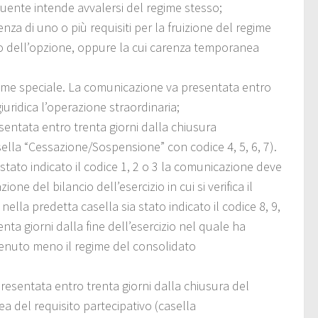
uente intende avvalersi del regime stesso;
nza di uno o più requisiti per la fruizione del regime
o dell’opzione, oppure la cui carenza temporanea
egime speciale. La comunicazione va presentata entro
giuridica l’operazione straordinaria;
entata entro trenta giorni dalla chiusura
(casella “Cessazione/Sospensione” con codice 4, 5, 6, 7).
stato indicato il codice 1, 2 o 3 la comunicazione deve
ne del bilancio dell’esercizio in cui si verifica il
lla predetta casella sia stato indicato il codice 8, 9,
ta giorni dalla fine dell’esercizio nel quale ha
 venuto meno il regime del consolidato
esentata entro trenta giorni dalla chiusura del
a del requisito partecipativo (casella