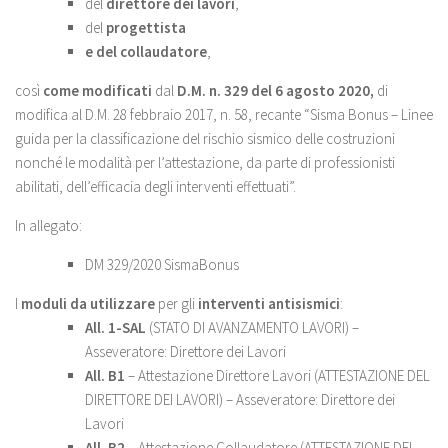
del
direttore dei lavori
,
del
progettista
e del collaudatore
,
così
come modificati
dal
D.M. n. 329 del 6 agosto 2020,
di
modifica al D.M. 28 febbraio 2017, n. 58, recante “Sisma Bonus – Linee
guida per la classificazione del rischio sismico delle costruzioni
nonché le modalità per l’attestazione, da parte di professionisti
abilitati, dell’efficacia degli interventi effettuati”.
In allegato:
DM 329/2020 SismaBonus
I
moduli da utilizzare
per gli
interventi antisismici
:
All. 1-SAL
(
STATO DI AVANZAMENTO LAVORI) –
Asseveratore: Direttore dei Lavori
All. B1
– Attestazione Direttore Lavori (
ATTESTAZIONE DEL
DIRETTORE DEI LAVORI) – Asseveratore: Direttore dei
Lavori
All. B2
– Attestazione Collaudatore (
ATTESTAZIONE DEL