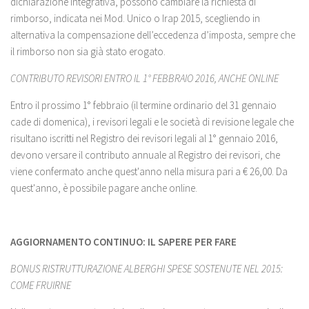
dichiarazione integrativa, possono cambiare la richiesta di
rimborso, indicata nei Mod. Unico o Irap 2015, scegliendo in
alternativa la compensazione dell’eccedenza d’imposta, sempre che
il rimborso non sia già stato erogato.
CONTRIBUTO REVISORI ENTRO IL 1° FEBBRAIO 2016, ANCHE ONLINE
Entro il prossimo 1° febbraio (il termine ordinario del 31 gennaio
cade di domenica), i revisori legali e le società di revisione legale che
risultano iscritti nel Registro dei revisori legali al 1° gennaio 2016,
devono versare il contributo annuale al Registro dei revisori, che
viene confermato anche quest'anno nella misura pari a € 26,00. Da
quest'anno, è possibile pagare anche online.
AGGIORNAMENTO CONTINUO: IL SAPERE PER FARE
BONUS RISTRUTTURAZIONE ALBERGHI SPESE SOSTENUTE NEL 2015:
COME FRUIRNE