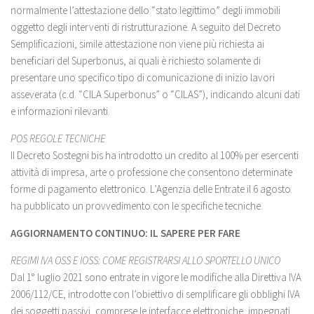
normalmente l’attestazione dello “stato legittimo” degli immobili
oggetto degli interventi di ristrutturazione. A seguito del Decreto
Semplificazioni, simile attestazione non viene più richiesta ai
beneficiari del Superbonus, ai quali è richiesto solamente di
presentare uno specifico tipo di comunicazione di inizio lavori
asseverata (c.d. “CILA Superbonus” o “CILAS”), indicando alcuni dati
e informazioni rilevanti.
POS REGOLE TECNICHE
Il Decreto Sostegni bis ha introdotto un credito al 100% per esercenti
attività di impresa, arte o professione che consentono determinate
forme di pagamento elettronico. L’Agenzia delle Entrate il 6 agosto
ha pubblicato un provvedimento con le specifiche tecniche.
AGGIORNAMENTO CONTINUO: IL SAPERE PER FARE
REGIMI IVA OSS E IOSS: COME REGISTRARSI ALLO SPORTELLO UNICO
Dal 1° luglio 2021 sono entrate in vigore le modifiche alla Direttiva IVA
2006/112/CE, introdotte con l’obiettivo di semplificare gli obblighi IVA
dei soggetti passivi, comprese le interfacce elettroniche, impegnati