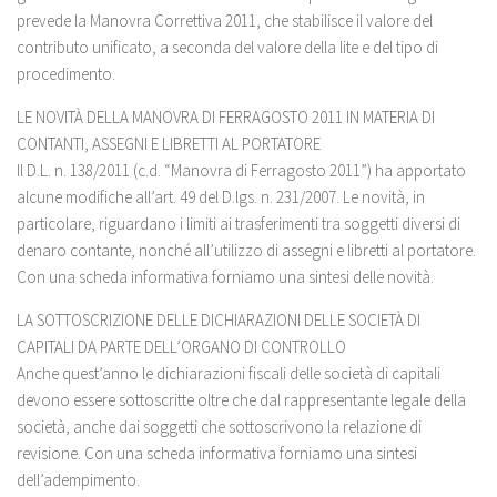
prevede la Manovra Correttiva 2011, che stabilisce il valore del
contributo unificato, a seconda del valore della lite e del tipo di
procedimento.
LE NOVITÀ DELLA MANOVRA DI FERRAGOSTO 2011 IN MATERIA DI
CONTANTI, ASSEGNI E LIBRETTI AL PORTATORE
Il D.L. n. 138/2011 (c.d. “Manovra di Ferragosto 2011”) ha apportato
alcune modifiche all’art. 49 del D.lgs. n. 231/2007. Le novità, in
particolare, riguardano i limiti ai trasferimenti tra soggetti diversi di
denaro contante, nonché all’utilizzo di assegni e libretti al portatore.
Con una scheda informativa forniamo una sintesi delle novità.
LA SOTTOSCRIZIONE DELLE DICHIARAZIONI DELLE SOCIETÀ DI
CAPITALI DA PARTE DELL’ORGANO DI CONTROLLO
Anche quest’anno le dichiarazioni fiscali delle società di capitali
devono essere sottoscritte oltre che dal rappresentante legale della
società, anche dai soggetti che sottoscrivono la relazione di
revisione. Con una scheda informativa forniamo una sintesi
dell’adempimento.