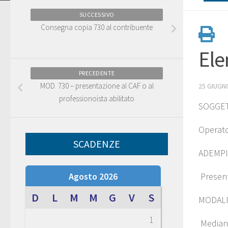
SUCCESSIVO
Consegna copia 730 al contribuente
Ele
PRECEDENTE
MOD. 730 – presentazione al CAF o al
25 GIUGN
professionoista abilitato
SOGGET
Operato
SCADENZE
ADEMP
Agosto 2026
Present
D
L
M
M
G
V
S
MODALI
1
Mediant