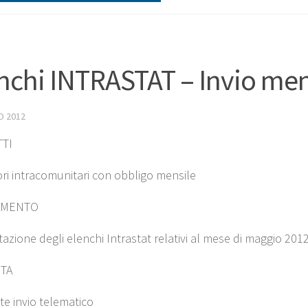
nchi INTRASTAT – Invio men
O 2012
TI
ri intracomunitari con obbligo mensile
IMENTO
azione degli elenchi Intrastat relativi al mese di maggio 201
TA
e invio telematico