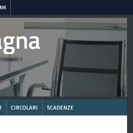
INK
agna
I
CIRCOLARI
SCADENZE